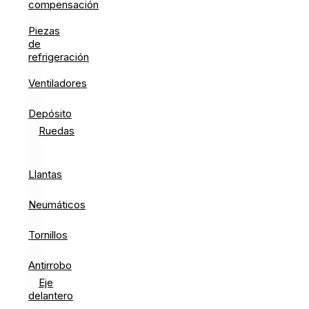
compensación
Piezas
de
refrigeración
Ventiladores
Depósito
Ruedas
Llantas
Neumáticos
Tornillos
Antirrobo
Eje
delantero