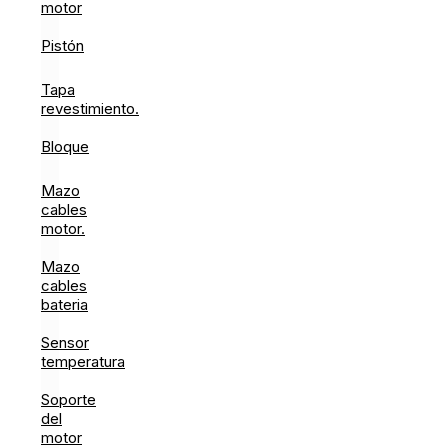
motor
Pistón
Tapa
revestimiento.
Bloque
Mazo
cables
motor.
Mazo
cables
bateria
Sensor
temperatura
Soporte
del
motor