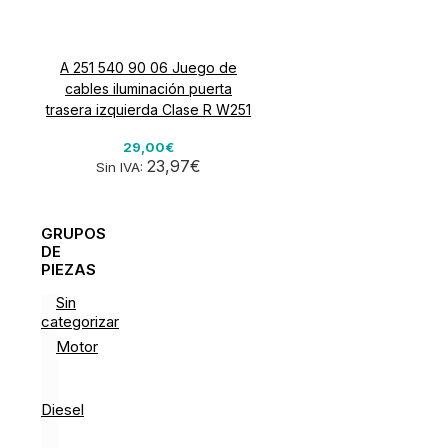
A 251 540 90 06 Juego de
cables iluminación puerta
trasera izquierda Clase R W251
29,00€
23,97€
Sin IVA:
GRUPOS
DE
PIEZAS
Sin
categorizar
Motor
Diesel