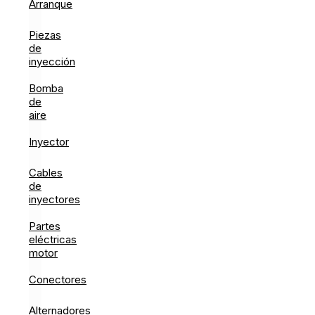
Arranque
Piezas
de
inyección
Bomba
de
aire
Inyector
Cables
de
inyectores
Partes
eléctricas
motor
Conectores
Alternadores