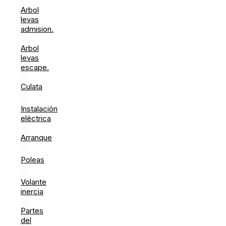
Arbol
levas
admision.
Arbol
levas
escape.
Culata
Instalación
eléctrica
Arranque
Poleas
Volante
inercia
Partes
del