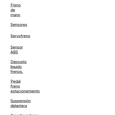
Freno
de
mano
Sensores
Servofreno
Sensor
ABS
Deposito
liquido
frenos.
Pedal
freno
estacionamiento
Suspensión
delantera