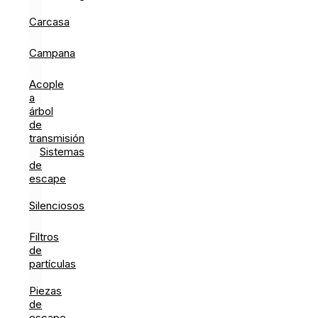
Carcasa
Campana
Acople
a
árbol
de
transmisión
Sistemas
de
escape
Silenciosos
Filtros
de
partículas
Piezas
de
escape