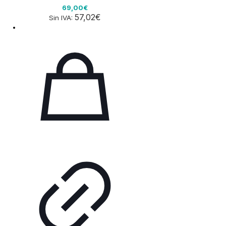
69,00€
57,02€
Sin IVA: