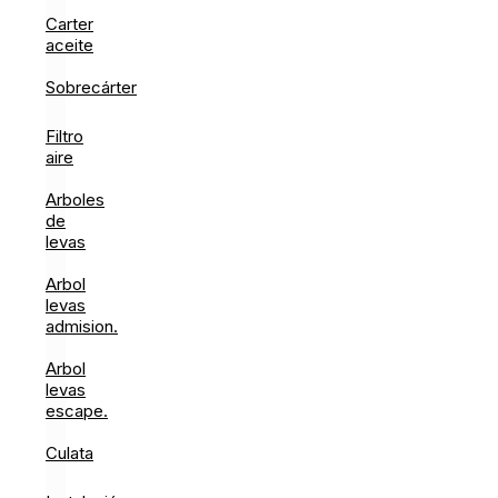
Carter
aceite
Sobrecárter
Filtro
aire
Arboles
de
levas
Arbol
levas
admision.
Arbol
levas
escape.
Culata