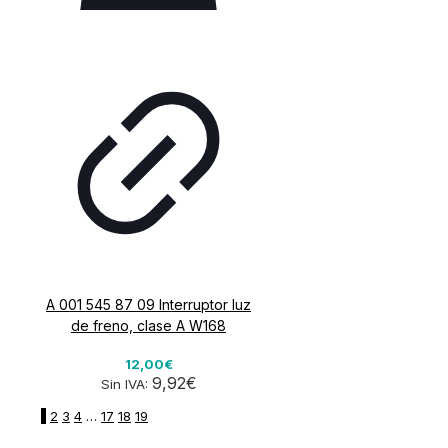
A 001 545 87 09 Interruptor luz
de freno, clase A W168
12,00€
9,92€
Sin IVA:
1
2
3
4
…
17
18
19