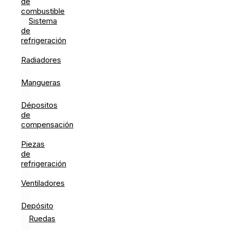
de
combustible
Sistema
de
refrigeración
Radiadores
Mangueras
Dépositos
de
compensación
Piezas
de
refrigeración
Ventiladores
Depósito
Ruedas