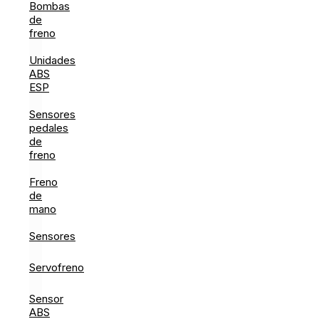
Bombas
de
freno
Unidades
ABS
ESP
Sensores
pedales
de
freno
Freno
de
mano
Sensores
Servofreno
Sensor
ABS