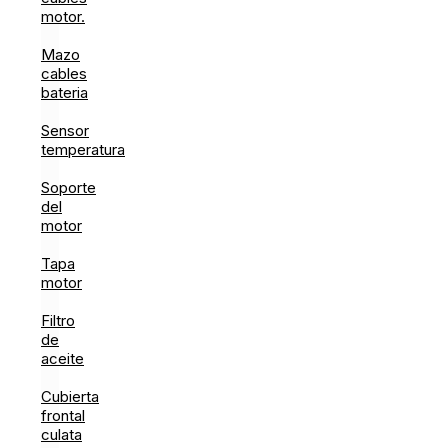
motor.
Mazo
cables
bateria
Sensor
temperatura
Soporte
del
motor
Tapa
motor
Filtro
de
aceite
Cubierta
frontal
culata