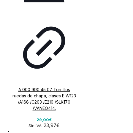
A 000 990 45 07 Tornillos
ruedas de chapa, clases E W123
/A168 /C203 /E210 /SLK170
/VANEO414.
29,00€
23,97€
Sin IVA: