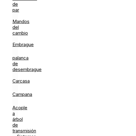
de
par
Mandos
del
cambio
Embrague
palanca
de
desembrague
Carcasa
Campana
Acople
a
árbol
de
transmisión